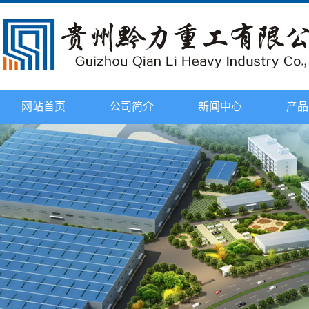
网站首页
公司简介
新闻中心
产品
企业文化
公司新闻
环保处
公司荣誉
行业新闻
塔头式塔
资质证书
技术知识
平头式塔
发展历程
2015年观摩会
动臂式塔
配件