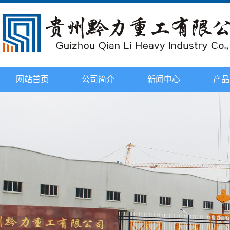
网站首页
公司简介
新闻中心
产品
企业文化
公司新闻
环保处
公司荣誉
行业新闻
塔头式塔
资质证书
技术知识
平头式塔
发展历程
2015年观摩会
动臂式塔
配件